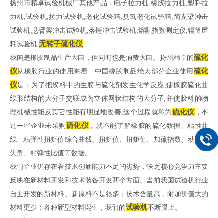
扬州市精卓试验机械厂其他产品：电子拉力机,橡胶拉力机,塑料拉
力机,试验机,拉力试验机,老化试验箱,臭氧老化试验箱,简支梁冲击
试验机,悬臂梁冲击试验机,落锤冲击试验机,熔融指数测定仪,辊筒磨
无转子硫化仪
耗试验机,
硫化
我国是橡胶制品生产大国，但同时也是消费大国。扬州精卓的
仪
硫化
从橡胶行业的使用来看，中国橡胶制品绝大部分企业使用
仪
是：为了把胶料中的生胶与硫化剂发生化学反应,使橡胶硫化曲
线形结构的大分子交联成为立体网状结构的大分子,并使胶料的物
硫化仪
理机械性能及其它性能有明显地改善,这个过程就称为
，不
硫化仪
过一些企业未采购
，就不能了解橡胶的硫化数据、粘性曲
线、粘弹性扭矩值综合曲线、扭矩值、扭矩值、加硫指数、动态损
失角、粘弹性比值等数据。
我们企业仍存在着技术创新能力不足的劣势，缺乏核心竞争力主要
反映在新材料开发和技术装备开发两个方面。当前我国试验机行业
自主开发的新材料、新原料不是很多；技术含量高，附加价值大的
试验机
材料更少；各种新型材料诞生，我们的
不断跟上。