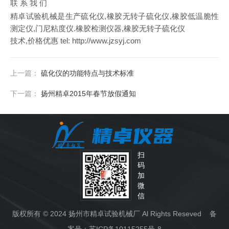
联 系 我 们
精卓试验机械是生产
硫化仪
,
橡胶无转子
硫化仪
,
橡胶低温脆性
测定仪
,
门尼粘
度仪
.
橡胶检测仪器
,
橡胶无转子
硫化仪
技术
,
价格优惠
tel:
http://www.jzsyj.com
上一篇：
硫化仪的功能特点与技术标准
下一篇：
扬州精卓2015年春节放假通知
扫
码
加
微
信
版权所有 © 2024 扬州市精卓试验机械厂 Al Rights Reseved 备