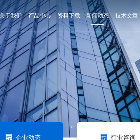
关于我们
产品中心
资料下载
新闻动态
技术文章
企业动态
行业咨询