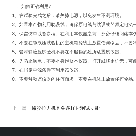
二、如何正确利用?
1、在试验完成之后，请关掉电源，以免发生不测环境。
2、如果本产物利用耽误线，确保原电线与耽误线的额定电流
3、保留仿单以备参考。在利用本仪器之前，务必仔细阅读本
4、不要在静液压试验机的主机电源线上放置任何物品，不要
5、管材静液压试验机不要在不服稳的处所放置该仪器。
6、为防止触电，不要本身维修本仪器。打开或移走机壳，可
7、在指定电源条件下利用该仪器。
8、不要移动该仪器的任何面板，不要在机体上放置任何物品
上一篇：
橡胶拉力机具备多样化测试功能