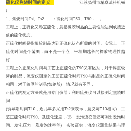
硫化仪
焦烧时间的
定义
江苏扬州市精卓试验机械
厂
1、焦烧时间Tsl、Ts2……：硫化时间T50、T90．…。
工程上，正硫化又称宜硫化，意指橡胶制品的主要性能达到或接近
值的硫化状态。
正硫化时间是指橡胶制品达到正硫化状态所需的时间。实际上，正
硫化时间是个范围，而不是一个点，平坦期越长的橡胶物理性越
好．
工程上的正硫化时间与工艺上正硫化的T90又有区别，对于厚度较
簿的制品，流变仪测定的工艺正硫化时间T90与制品的正硫化时间
相同，对于较厚的制品(如轮胎)，情况就有不同．
正硫化的测定方法就是用专门仪器：利用硫变仪可以接测定焦烧时
间
(诱导期时间T10，近几年多采用Ts2来表示，意义与T10相同)，工
艺正硫化时间T90、及硫化速度．(另：发泡流变仅还可测出发泡时
间、发泡压力，及发泡速率等)．实验证实，流变仪测量结果与理