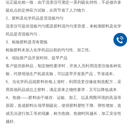
论正硫化相一致．由于流变仪可测定一系列硫化特性，不必做许多
硫化点的定伸应力试验，从而节省了人力物力．
2、胶料及化学药品是否混炼均匀
流变仪可提供混炼均匀图及胶料混均匀变异度，来检测胶料及化学
药品是否混炼均匀．
3、检验胶料是否有塑炼
检验胶料未加入化学药品以前的均匀性、加工性。
4、缩短新产品开发时间、提早产品
客户提供新样品，制定物性要求时，开发人员利用流变仪做各种实
验，代替现场生产机器实验，可以提早开发新产品，节省成本。
5、当化学药品或胶料价格上涨时，利用流变仪修改制造配方，采
用其他药品或位之胶料，满足原来之物性要求．又可以降低成本
A、焦烧——胶料由于储存、运输、加工、以及周围环境的高温等
原因，造成胶料出现早期硫化，使得胶料塑性下降、弹性增加，造
成无法进行加工等的现象，称为焦烧。焦烧时间越长，加工安全性
越好。