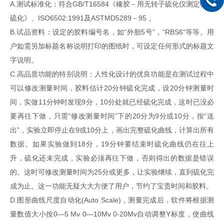
A.测试标准化：符合GB/T16584《橡胶－用无转子硫化仪测定特性
硫化》、ISO6502:1991及ASTMD5289－95 。
B.试品资料：设定的胶料编号名，如“外胎5号”，“RBS6“等等。用
户如需另加标题名称说明打印的图纸时，可设定任何形式的标题文
字说明。
C.高品质功能的特别说明：人性化设计的优良功能是在测试过程中
可以修改测量时间，胶料估计20分钟硫化完成，设20分钟测量时
间，实做11分钟时发现9分，10分处就已经硫化完成，这时已没必
要再往下做，只需“修改测量时间”下的20分为9分或10分，按“送
出”，实验立即停止在9或10分上，画出完整硫化曲线，计算出所有
数据。如果实验做到18分，19分钟要结束时硫化曲线仍在往上
升，硫化还未完成，实验必须再往下做，否则得出的数据是错误
的。这时可修改测量时间为25分或更多，让实验继续，直到硫化完
成为止。这一功能无疑大大方便了用户，节约了宝贵时间和胶料。
D.图形曲线尺度自动化(Auto Scale)，测量完成后，软件将根据测
量数值大小按0—5 Mv 0—10Mv 0-20Mv自动调整Y标度，使曲线