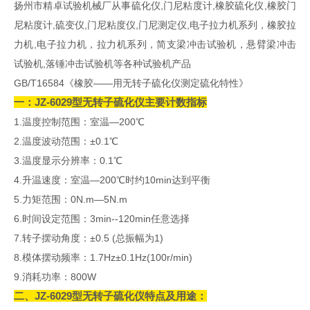
扬州市精卓试验机械厂从事硫化仪,门尼粘度计,橡胶硫化仪,橡胶门
尼粘度计,硫变仪,门尼粘度仪,门尼测定仪,电子拉力机系列，橡胶拉
力机,电子拉力机，拉力机系列，简支梁冲击试验机，悬臂梁冲击
试验机,落锤冲击试验机等各种试验机产品
GB/T16584《橡胶——用无转子硫化仪测定硫化特性》
一：
JZ-6029型无转子硫化仪主要计数指标
1.温度控制范围：室温—200℃
2.温度波动范围：±0.1℃
3.温度显示分辨率：0.1℃
4.升温速度：室温—200℃时约10min达到平衡
5.力矩范围：0N.m—5N.m
6.时间设定范围：3min--120min任意选择
7.转子摆动角度：±0.5 (总振幅为1)
8.模体摆动频率：1.7Hz±0.1Hz(100r/min)
9.消耗功率：800W
二、
JZ-6029型无转子硫化仪
特点及用途：