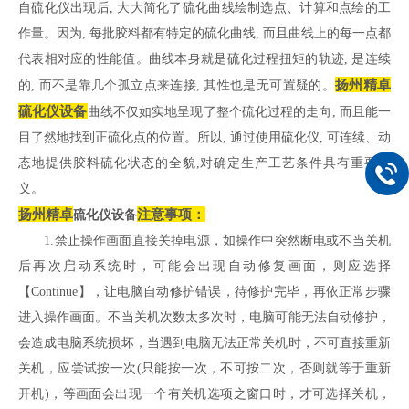
自硫化仪出现后, 大大简化了硫化曲线绘制选点、计算和点绘的工
作量。因为, 每批胶料都有特定的硫化曲线, 而且曲线上的每一点都
代表相对应的性能值。曲线本身就是硫化过程扭矩的轨迹, 是连续
扬州精卓
的, 而不是靠几个孤立点来连接, 其性也是无可置疑的。
硫化仪设备
曲线不仅如实地呈现了整个硫化过程的走向, 而且能一
目了然地找到正硫化点的位置。所以, 通过使用硫化仪, 可连续、动
态地提供胶料硫化状态的全貌,对确定生产工艺条件具有重要意
义。
扬州精卓
注意事项：
硫化仪设备
1.禁止操作画面直接关掉电源，如操作中突然断电或不当关机
后再次启动系统时，可能会出现自动修复画面，则应选择
【Continue】，让电脑自动修护错误，待修护完毕，再依正常步骤
进入操作画面。不当关机次数太多次时，电脑可能无法自动修护，
会造成电脑系统损坏，当遇到电脑无法正常关机时，不可直接重新
关机，应尝试按一次(只能按一次，不可按二次，否则就等于重新
开机)，等画面会出现一个有关机选项之窗口时，才可选择关机，