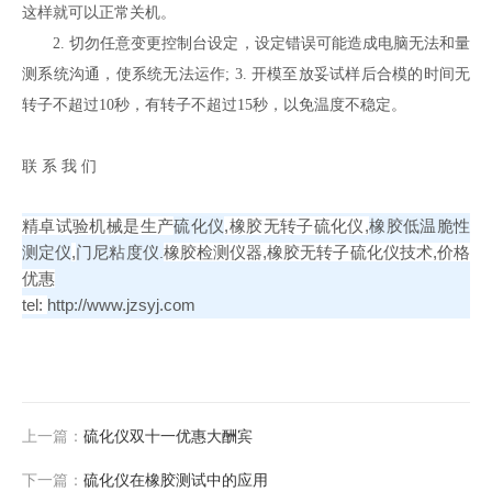
这样就可以正常关机。
2. 切勿任意变更控制台设定，设定错误可能造成电脑无法和量
测系统沟通，使系统无法运作; 3. 开模至放妥试样后合模的时间无
转子不超过10秒，有转子不超过15秒，以免温度不稳定。
联 系 我 们
精卓试验机械是生产
硫化仪
,
橡胶无转子
硫化仪
,
橡胶低温脆性
测定仪
,
门尼粘
度仪
橡胶检测仪器
,
橡胶无转子
硫化仪
技术
,
价格
.
优惠
tel:
http://www.jzsyj.com
上一篇：
硫化仪双十一优惠大酬宾
下一篇：
硫化仪在橡胶测试中的应用