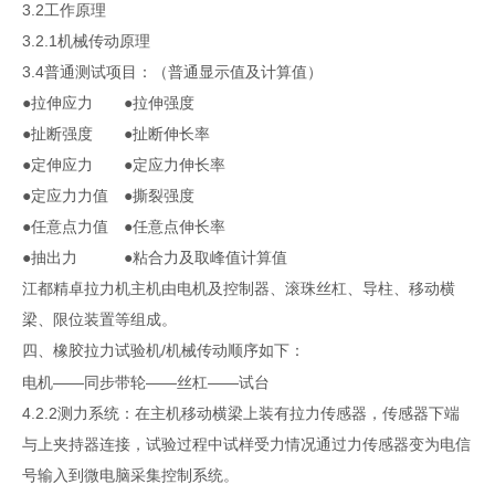
3.2工作原理
3.2.1机械传动原理
3.4普通测试项目：（普通显示值及计算值）
●拉伸应力 ●拉伸强度
●扯断强度 ●扯断伸长率
●定伸应力 ●定应力伸长率
●定应力力值 ●撕裂强度
●任意点力值 ●任意点伸长率
●抽出力 ●粘合力及取峰值计算值
江都精卓拉力机主机由电机及控制器、滚珠丝杠、导柱、移动横
梁、限位装置等组成。
四、
/机械传动顺序如下：
橡胶
拉力
试验机
电机——同步带轮——丝杠——试台
4.2.2测力系统：在主机移动横梁上装有拉力传感器，传感器下端
与上夹持器连接，试验过程中试样受力情况通过力传感器变为电信
号输入到微电脑采集控制系统。