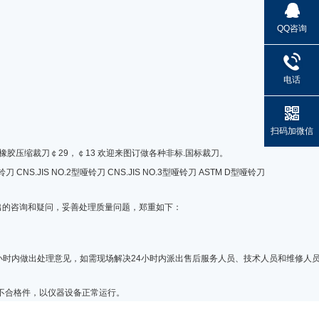
QQ咨询
电话
扫码加微信
mm。 橡胶压缩裁刀￠29，￠13 欢迎来图订做各种非标.国标裁刀。
铃刀 CNS.JIS NO.2型哑铃刀 CNS.JIS NO.3型哑铃刀 ASTM D型哑铃刀
出的咨询和疑问，妥善处理质量问题，郑重如下：
时内做出处理意见，如需现场解决24小时内派出售后服务人员、技术人员和维修人
不合格件，以仪器设备正常运行。