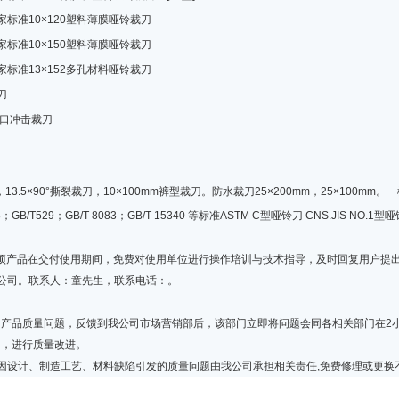
标准10×120塑料薄膜哑铃裁刀
标准10×150塑料薄膜哑铃裁刀
标准13×152多孔材料哑铃裁刀
刀
缺口冲击裁刀
刀，13.5×90°撕裂裁刀，10×100mm裤型裁刀。防水裁刀25×200mm，25×100
GB/T529；GB/T 8083；GB/T 15340 等标准ASTM C型哑铃刀 CNS.JIS NO.1型哑
项产品在交付使用期间，免费对使用单位进行操作培训与技术指导，及时回复用户提
公司。联系人：童先生，联系电话：。
产品质量问题，反馈到我公司市场营销部后，该部门立即将问题会同各相关部门在2小
因，进行质量改进。
因设计、制造工艺、材料缺陷引发的质量问题由我公司承担相关责任,免费修理或更换