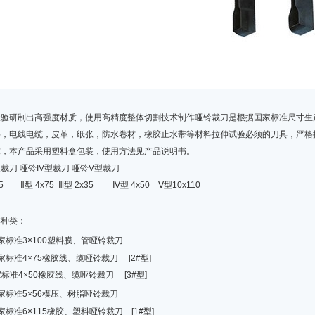
经验研制出高强度材质，使用高精度整体切割技术制作哑铃裁刀是根据国家标准尺寸生
料，电线电缆，皮革，纸张，防水卷材，橡胶止水带等材料拉伸试验必须的刀具，严格
求，本产品采用塑料盒包装，使用方法见产品说明书。
型裁刀 哑铃IV型裁刀 哑铃V型裁刀
5 Ⅱ型 4x75 Ⅲ型 2x35 Ⅳ型 4x50 Ⅴ型10x110
本种类：
家标准3×100塑料膜、管哑铃裁刀
标准4×75橡胶线、缆哑铃裁刀 [2#型]
标准4×50橡胶线、缆哑铃裁刀 [3#型]
家标准5×56模压、树脂哑铃裁刀
标准6×115橡胶、塑料哑铃裁刀 [1#型]