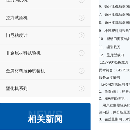
6、扬州江都精卓国家
7、扬州江都精卓国家
拉力试验机
8、扬州江都精卓国家
9、橡胶塑料撕裂裁
门尼粘度计
10、塑钢门窗双V
11、撕裂裁刀
非金属材料试验机
12、星月型裁刀
12.7×90°撕裂裁
金属材料拉伸试验机
同时符合：GB/T528；
服务及质量书
我公司对供应的各
塑化机系列
1、负责部门：销售
2、服务响应时间：
用户发生需解决的
NEWS
决问题，并分析原
相关新闻
3、在质量期内，对