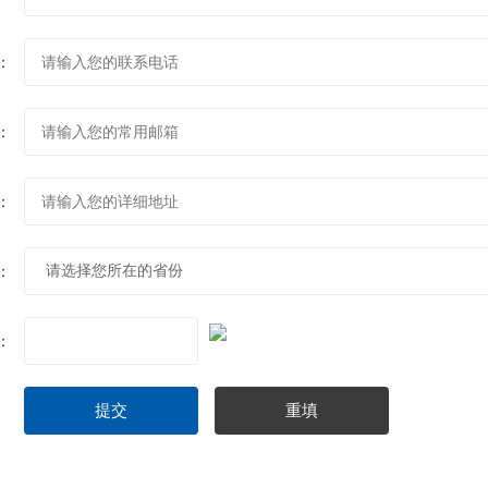
：
：
：
：
：