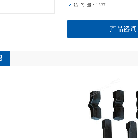
访 问 量：
1337
产品咨询
绍