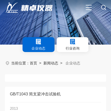
企业动态
行业咨询
当前位置：
首页
>
新闻动态
>
企业动态
GB/T1043 简支梁冲击试验机
2013