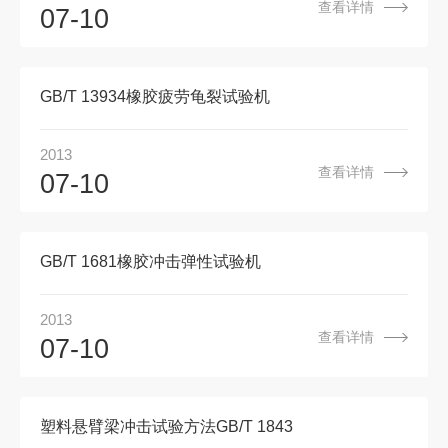
查看详情
07-10
GB/T 13934橡胶疲劳龟裂试验机
2013
查看详情
07-10
GB/T 1681橡胶冲击弹性试验机
2013
查看详情
07-10
塑料悬臂梁冲击试验方法GB/T 1843