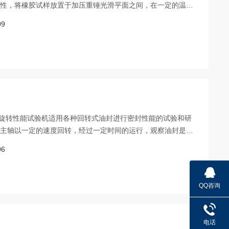
塑性，将橡胶试样放置于加压重锤光滑平面之间，在一定的温
并测量试验前后试样高度的变化
09
油封旋转性能试验机适用各种回转式油封进行密封性能的试验和研
，主轴以一定的速度回转，经过一定时间的运行，观察油封是否
试轴可正、反转。本机结构合理，设计新颖，起动性能性好，起
06
率小，噪声低，操作方便。符合gb/t14273《旋转轴唇密封圈
QQ咨询
电话