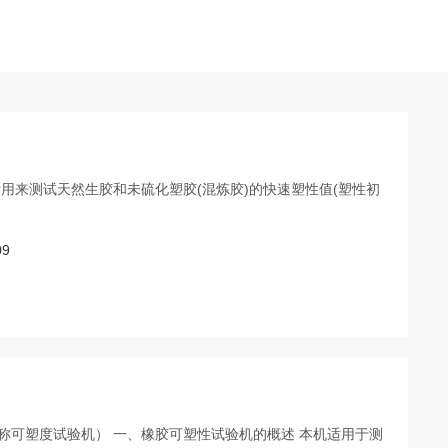
塑性计用来测试天然生胶和未硫化塑胶(混炼胶)的快速塑性值(塑性初
09
（又称可塑度试验机） 一、橡胶可塑性试验机的概述 本机适用于测