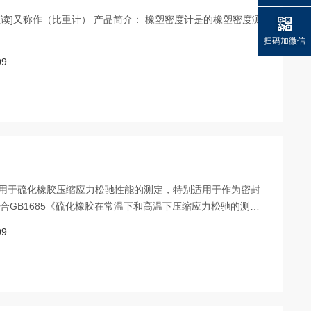
显直读]又称作（比重计） 产品简介： 橡塑密度计是的橡塑密度测
扫码加微信
09
驰仪用于硫化橡胶压缩应力松驰性能的测定，特别适用于作为密封
合GB1685《硫化橡胶在常温下和高温下压缩应力松驰的测
橡胶或热塑性橡胶压缩应力松驰的测定环状试样》等标准的要求
09